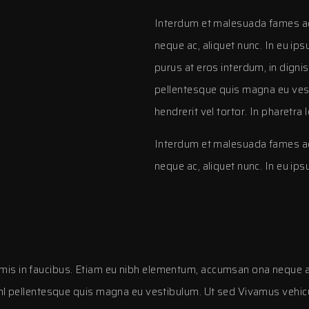
Interdum et malesuada fames ac 
neque ac, aliquet nunc. In eu ip
purus at eros interdum, in digni
pellentesque quis magna eu ves
hendrerit vel tortor. In pharetra 
Interdum et malesuada fames ac 
neque ac, aliquet nunc. In eu ips
is in faucibus. Etiam eu nibh elementum, accumsan ona neque ac, 
nl pellentesque quis magna eu vestibulum. Ut sed Vivamus vehicula 