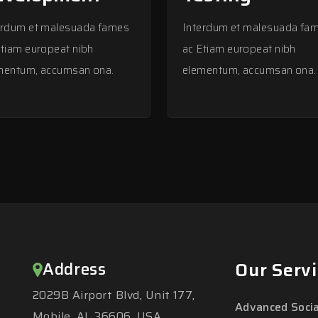
erdum et malesuada fames
Interdum et malesuada fa
Etiam europeat nibh
ac Etiam europeat nibh
mentum, accumsan ona.
elementum, accumsan ona.
Address
Our Servi
2029B Airport Blvd, Unit 177,
Advanced Socia
Mobile, AL 36606, USA