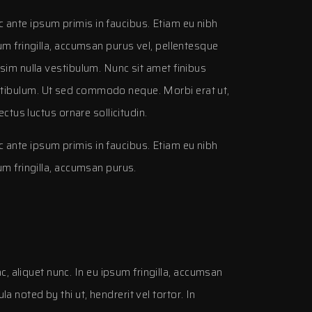
ante ipsum primis in faucibus. Etiam eu nibh
sum fringilla, accumsan purus vel, pellentesque
ssim nulla vestibulum. Nunc sit amet finibus
tibulum. Ut sed commodo neque. Morbi erat ut,
lectus luctus ornare sollicitudin.
ante ipsum primis in faucibus. Etiam eu nibh
um fringilla, accumsan purus.
aliquet nunc. In eu ipsum fringilla, accumsan
noted by thi ut, hendrerit vel tortor. In