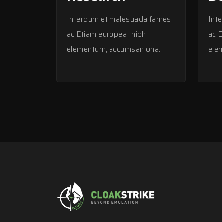
Interdum et malesuada fames
Int
ac Etiam europeat nibh
ac 
elementum, accumsan ona.
ele