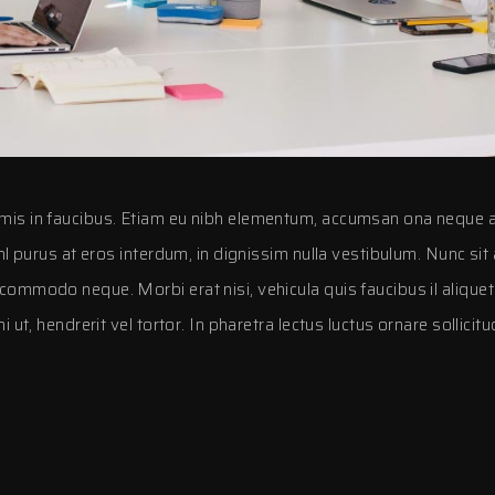
is in faucibus. Etiam eu nibh elementum, accumsan ona neque ac, 
l purus at eros interdum, in dignissim nulla vestibulum. Nunc sit 
mmodo neque. Morbi erat nisi, vehicula quis faucibus il aliquet 
ut, hendrerit vel tortor. In pharetra lectus luctus ornare sollicitu