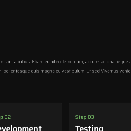
is in faucibus. Etiam eu nibh elementum, accumsan ona neque ac, 
nl pellentesque quis magna eu vestibulum. Ut sed Vivamus vehicula 
p 02
Step 03
evelopment
Testing