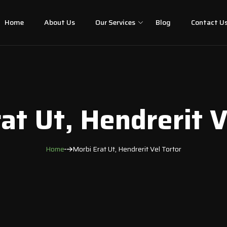
Home
About Us
Our Services
Blog
Contact U
at Ut, Hendrerit V
Home
Morbi Erat Ut, Hendrerit Vel Tortor